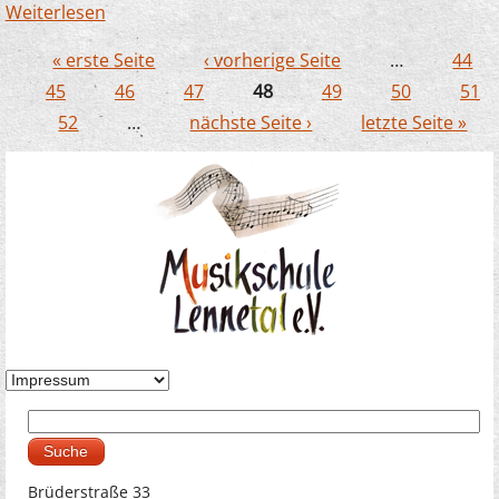
Weiterlesen
über Unser EMP Dozent Joachim
Kampschulte bildet auch in China aus
« erste Seite
‹ vorherige Seite
…
44
Seiten
45
46
47
48
49
50
51
52
…
nächste Seite ›
letzte Seite »
Suche
Suchformular
Brüderstraße 33