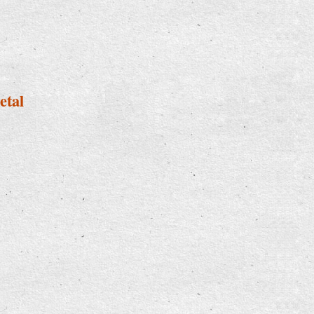
urse für Erwachsene
etal