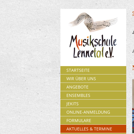
STARTSEITE
WIR ÜBER UNS
ANGEBOTE
ENSEMBLES
JEKITS
ONLINE-ANMELDUNG
FORMULARE
AKTUELLES & TERMINE