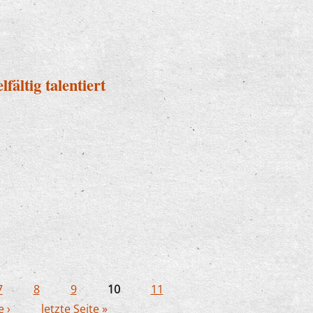
ennetal
fältig talentiert
vielfältig talentiert
7
8
9
10
11
 ›
letzte Seite »