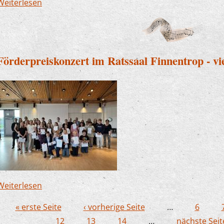
Weiterlesen
über Björn Heimann verstärkt die Musikschule L
Förderpreiskonzert im Ratssaal Finnentrop - viel
Weiterlesen
über Förderpreiskonzert im Ratssaal Finnentrop - 
« erste Seite
‹ vorherige Seite
…
6
Seiten
12
13
14
…
nächste Seite