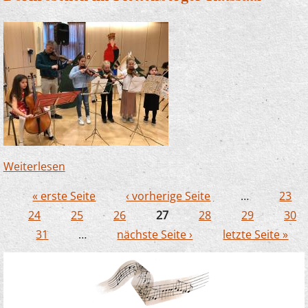
Weiterlesen
über Dornröschen im Plettenberger Ratssaal
« erste Seite
‹ vorherige Seite
…
23
Seiten
24
25
26
27
28
29
30
31
…
nächste Seite ›
letzte Seite »