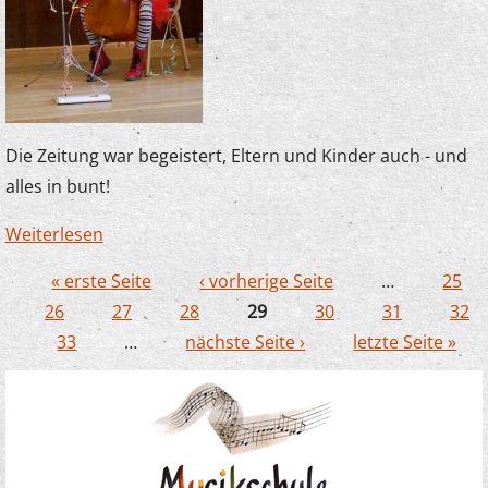
Die Zeitung war begeistert, Eltern und Kinder auch - und
alles in bunt!
Weiterlesen
über Karnevalsknaller kamen gut an
« erste Seite
‹ vorherige Seite
…
25
Seiten
26
27
28
29
30
31
32
33
…
nächste Seite ›
letzte Seite »