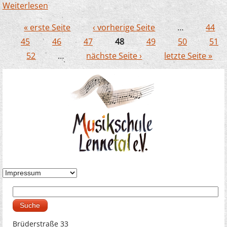
Weiterlesen
über Unser EMP Dozent Joachim
Kampschulte bildet auch in China aus
« erste Seite
‹ vorherige Seite
…
44
Seiten
45
46
47
48
49
50
51
52
…
nächste Seite ›
letzte Seite »
Suche
Suchformular
Brüderstraße 33