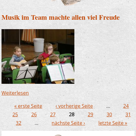
Musik im Team machte allen viel Freude
Weiterlesen
über Musik im Team machte allen viel Freude
« erste Seite
‹ vorherige Seite
…
24
Seiten
25
26
27
28
29
30
31
32
…
nächste Seite ›
letzte Seite »