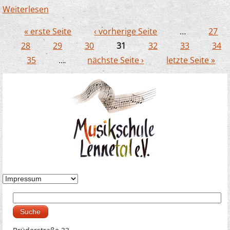
Weiterlesen
über Die Musikschule an der "PleWo"
« erste Seite
‹ vorherige Seite
…
27
Seiten
28
29
30
31
32
33
34
35
…
nächste Seite ›
letzte Seite »
Suche
Suchformular