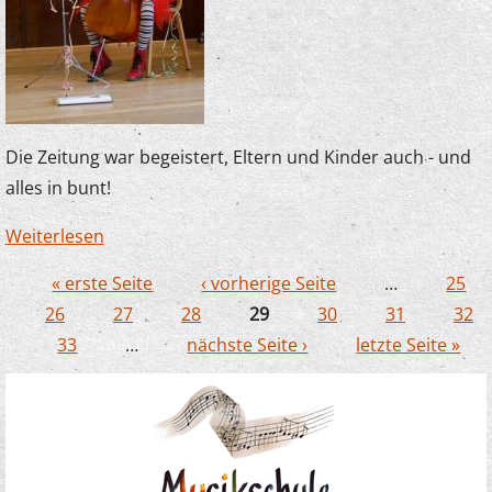
Die Zeitung war begeistert, Eltern und Kinder auch - und
alles in bunt!
Weiterlesen
über Karnevalsknaller kamen gut an
« erste Seite
‹ vorherige Seite
…
25
Seiten
26
27
28
29
30
31
32
33
…
nächste Seite ›
letzte Seite »