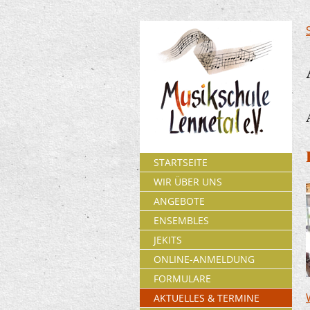
STARTSEITE
WIR ÜBER UNS
ANGEBOTE
ENSEMBLES
JEKITS
ONLINE-ANMELDUNG
FORMULARE
AKTUELLES & TERMINE