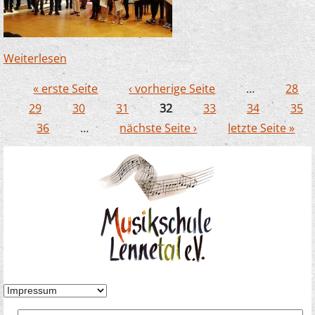
Weiterlesen
über Förderpreiskonzert am 12. Juni in
Finnentrop
« erste Seite
‹ vorherige Seite
…
28
Seiten
29
30
31
32
33
34
35
36
…
nächste Seite ›
letzte Seite »