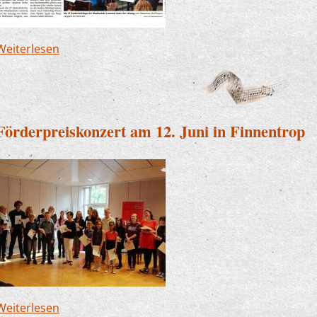
Weiterlesen
über Benefizkonzert des Lionsclubs in St. Lauren
Förderpreiskonzert am 12. Juni in Finnentrop
Weiterlesen
über Förderpreiskonzert am 12. Juni in Finnentr