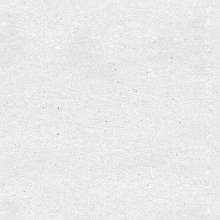
tius
op