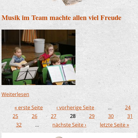
Musik im Team machte allen viel Freude
Weiterlesen
über Musik im Team machte allen viel Freude
« erste Seite
‹ vorherige Seite
…
24
Seiten
25
26
27
28
29
30
31
32
…
nächste Seite ›
letzte Seite »