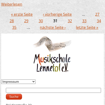
Weiterlesen
über Die Musikschule an der "PleWo"
« erste Seite
‹ vorherige Seite
…
27
Seiten
28
29
30
31
32
33
34
35
…
nächste Seite ›
letzte Seite »
Suche
Suchformular