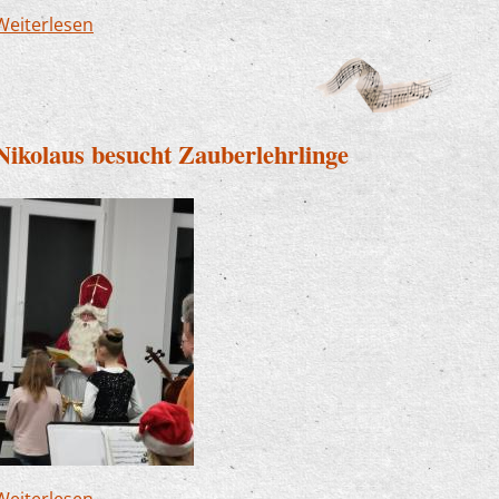
Weiterlesen
über WoWaKin zu Gast in der Grundschule Mühle
für besonderen Unterricht
Nikolaus besucht Zauberlehrlinge
Weiterlesen
über Nikolaus besucht Zauberlehrlinge