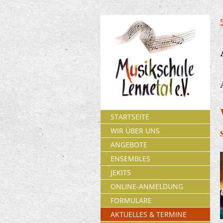
STARTSEITE
WIR ÜBER UNS
ANGEBOTE
ENSEMBLES
JEKITS
ONLINE-ANMELDUNG
FORMULARE
AKTUELLES & TERMINE