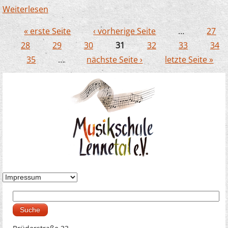
Weiterlesen
über Die Musikschule an der "PleWo"
« erste Seite
‹ vorherige Seite
…
27
Seiten
28
29
30
31
32
33
34
35
…
nächste Seite ›
letzte Seite »
Suche
Suchformular